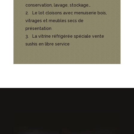
conservation, lavage, stockage…
Le lot cloisons avec menuiserie bois,
vitrages et meubles secs de
présentation
La vitrine réfrigérée spéciale vente
sushis en libre service